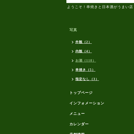
ようこそ！串焼きと日本酒がうまい店
写真
外観（2）
内観（4）
お酒（118）
串焼き（5）
指定なし（3）
トップページ
インフォメーション
メニュー
カレンダー