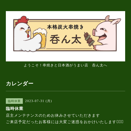
ようこそ！串焼きと日本酒がうまい店 呑ん太へ
カレンダー
2023-07-31 (月)
臨時休業
臨時休業
店主メンテナンスのためお休みさせていただきます
ご来店予定だったお客様には大変ご迷惑をおかけいたします🙇🏻‍♂️