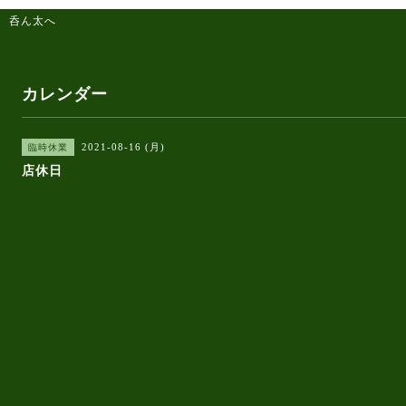
 呑ん太へ
カレンダー
2021-08-16 (月)
臨時休業
店休日